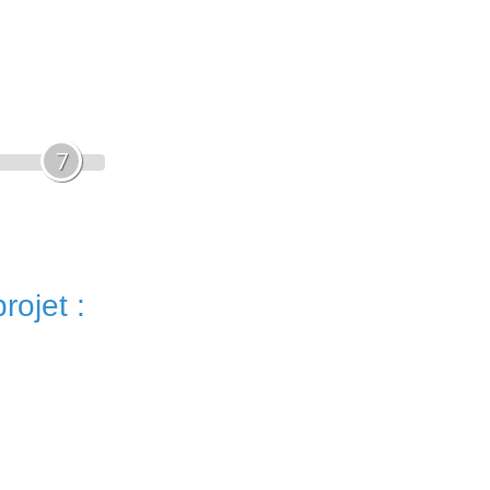
7
rojet :