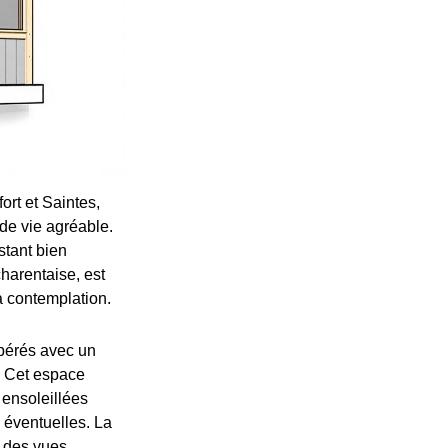
rt et Saintes,
de vie agréable.
estant bien
harentaise, est
la contemplation.
mpérés avec un
. Cet espace
 ensoleillées
 éventuelles. La
t des vues