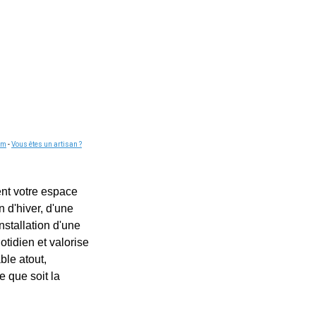
om
-
Vous êtes un artisan ?
ent votre espace
n d'hiver, d'une
nstallation d'une
tidien et valorise
ble atout,
e que soit la