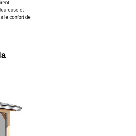
irent
leureuse et
s le confort de
da