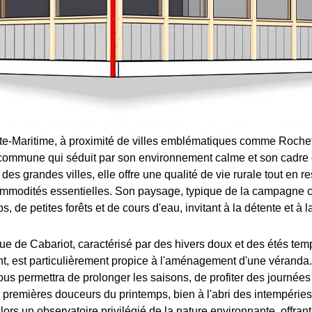
e-Maritime, à proximité de villes emblématiques comme Rochefo
commune qui séduit par son environnement calme et son cadre 
 des grandes villes, elle offre une qualité de vie rurale tout en r
mmodités essentielles. Son paysage, typique de la campagne c
 de petites forêts et de cours d'eau, invitant à la détente et à 
ue de Cabariot, caractérisé par des hivers doux et des étés te
t, est particulièrement propice à l'aménagement d'une véranda
us permettra de prolonger les saisons, de profiter des journées
premières douceurs du printemps, bien à l'abri des intempéries
ors un observatoire privilégié de la nature environnante, offran