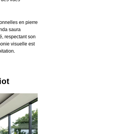
ionnelles en pierre
anda saura
té, respectant son
onie visuelle est
itation.
iot