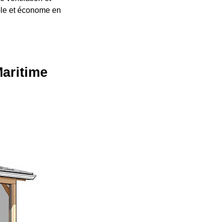
able et économe en
aritime