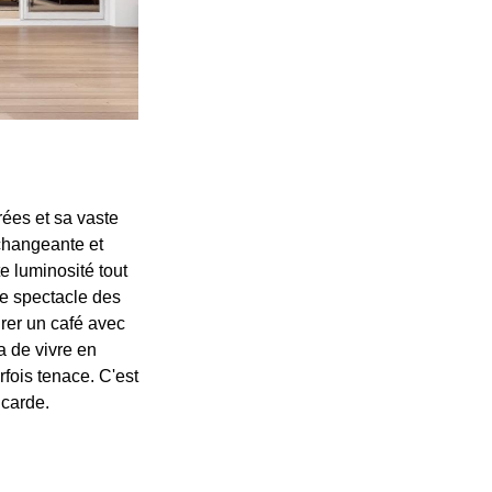
rées et sa vaste
 changeante et
te luminosité tout
le spectacle des
rer un café avec
a de vivre en
fois tenace. C'est
icarde.