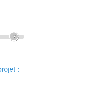
7
rojet :