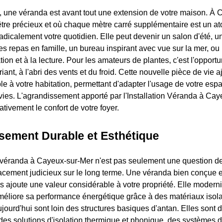
, une véranda est avant tout une extension de votre maison. À 
être précieux et où chaque mètre carré supplémentaire est un a
radicalement votre quotidien. Elle peut devenir un salon d'été, 
s repas en famille, un bureau inspirant avec vue sur la mer, 
tion et à la lecture. Pour les amateurs de plantes, c'est l'opportu
uriant, à l'abri des vents et du froid. Cette nouvelle pièce de vie 
able à votre habitation, permettant d'adapter l'usage de votre esp
vies. L'agrandissement apporté par l'Installation Véranda à Ca
tivement le confort de votre foyer.
ssement Durable et Esthétique
 véranda à Cayeux-sur-Mer n'est pas seulement une question de
lacement judicieux sur le long terme. Une véranda bien conçue et
s ajoute une valeur considérable à votre propriété. Elle moderni
méliore sa performance énergétique grâce à des matériaux isola
ourd'hui sont loin des structures basiques d'antan. Elles sont d
 des solutions d'isolation thermique et phonique, des systèmes de