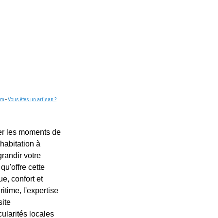
om
-
Vous êtes un artisan ?
mer les moments de
habitation à
randir votre
qu'offre cette
e, confort et
itime, l'expertise
site
ularités locales