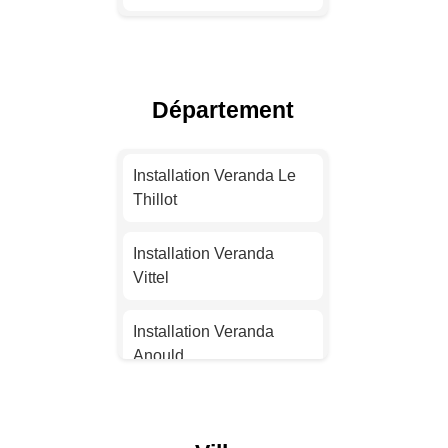
Installation Veranda
Toulouse
Département
Installation Veranda Nice
Installation Veranda
Installation Veranda Le
Nantes
Thillot
Installation Veranda
Installation Veranda
Strasbourg
Vittel
Installation Veranda
Installation Veranda
Montpellier
Anould
Installation Veranda
Installation Veranda
Bordeaux
Gérardmer