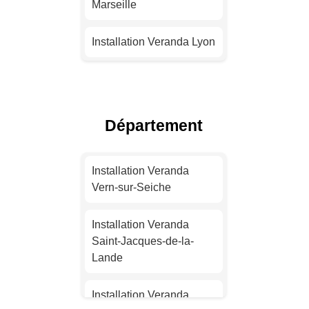
Marseille
Installation Veranda Lyon
Installation Veranda
Toulouse
Département
Installation Veranda Nice
Installation Veranda
Installation Veranda
Nantes
Vern-sur-Seiche
Installation Veranda
Installation Veranda
Strasbourg
Saint-Jacques-de-la-
Lande
Installation Veranda
Montpellier
Installation Veranda