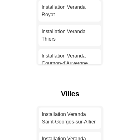
Installation Veranda
Installation Veranda
Nantes
Royat
Installation Veranda
Installation Veranda
Strasbourg
Thiers
Installation Veranda
Installation Veranda
Montpellier
Cournon-d'Auvergne
Installation Veranda
Installation Veranda
Bordeaux
Chamalières
Villes
Installation Veranda Lille
Installation Veranda
Cébazat
Installation Veranda
Installation Veranda
Saint-Georges-sur-Allier
Rennes
Installation Veranda
Ambert
Installation Veranda