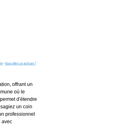
om
-
Vous êtes un artisan ?
tion, offrant un
ommune où le
a permet d'étendre
isagiez un coin
'un professionnel
n avec