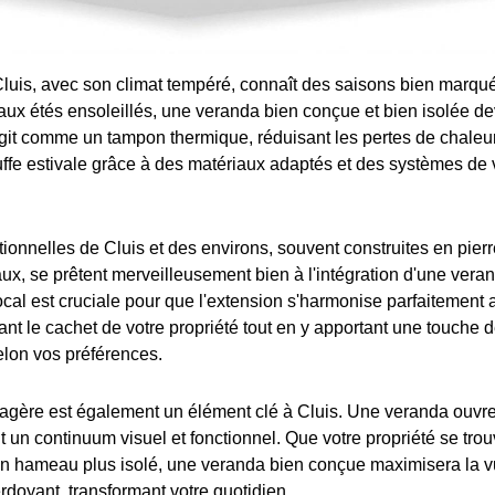
uis, avec son climat tempéré, connaît des saisons bien marqué
 aux étés ensoleillés, une veranda bien conçue et bien isolée de
agit comme un tampon thermique, réduisant les pertes de chaleur
uffe estivale grâce à des matériaux adaptés et des systèmes de v
tionnelles de Cluis et des environs, souvent construites en pier
ux, se prêtent merveilleusement bien à l'intégration d'une veran
local est cruciale pour que l'extension s'harmonise parfaitement a
ant le cachet de votre propriété tout en y apportant une touche 
elon vos préférences.
sagère est également un élément clé à Cluis. Une veranda ouvre
nt un continuum visuel et fonctionnel. Que votre propriété se tro
n hameau plus isolé, une veranda bien conçue maximisera la vu
doyant, transformant votre quotidien.