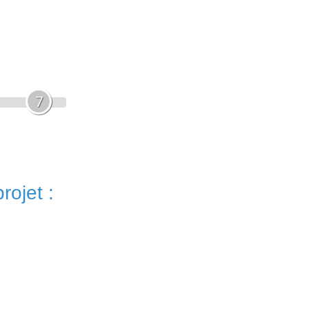
7
rojet :