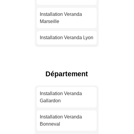
Installation Veranda
Marseille
Installation Veranda Lyon
Installation Veranda
Toulouse
Département
Installation Veranda Nice
Installation Veranda
Installation Veranda
Nantes
Gallardon
Installation Veranda
Installation Veranda
Strasbourg
Bonneval