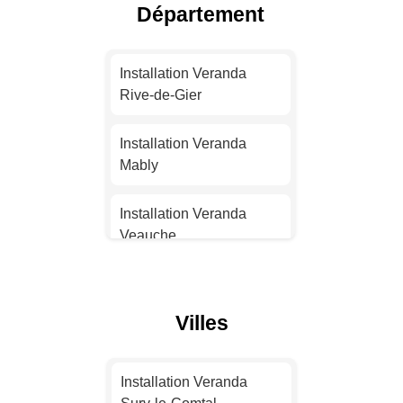
Département
Installation Veranda Nice
Installation Veranda
Installation Veranda
Nantes
Rive-de-Gier
Installation Veranda
Installation Veranda
Strasbourg
Mably
Installation Veranda
Installation Veranda
Montpellier
Veauche
Installation Veranda
Installation Veranda
Bordeaux
Firminy
Villes
Installation Veranda Lille
Installation Veranda
Saint-Chamond
Installation Veranda
Installation Veranda