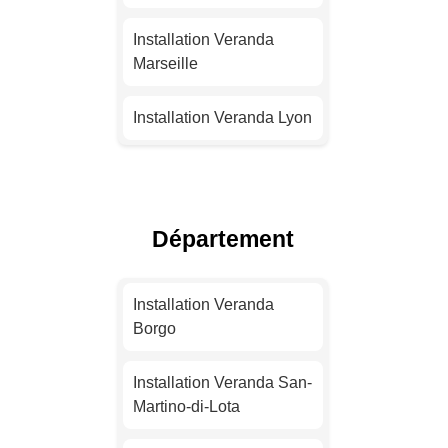
Installation Veranda
Marseille
Installation Veranda Lyon
Installation Veranda
Toulouse
Département
Installation Veranda Nice
Installation Veranda
Installation Veranda
Nantes
Borgo
Installation Veranda
Installation Veranda San-
Strasbourg
Martino-di-Lota