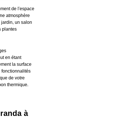
sement de l'espace
 une atmosphère
 jardin, un salon
s plantes
ages
ut en étant
ement la surface
 fonctionnalités
que de votre
pon thermique.
éranda à