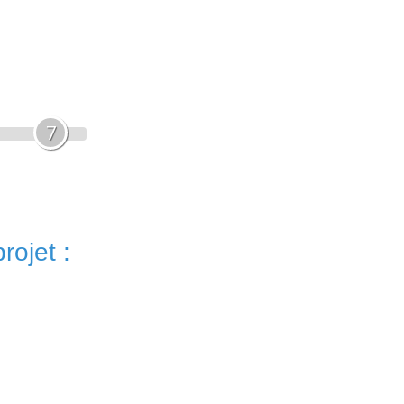
7
rojet :