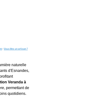
om
-
Vous êtes un artisan ?
umière naturelle
itants d'Esnandes,
rofitant
ation Veranda à
ère, permettant de
ins quotidiens.