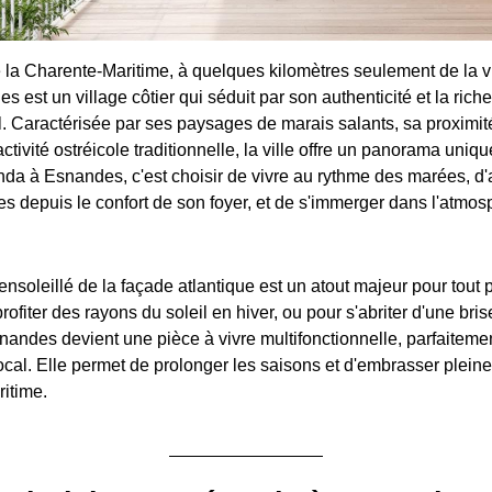
la Charente-Maritime, à quelques kilomètres seulement de la v
 est un village côtier qui séduit par son authenticité et la ric
l. Caractérisée par ses paysages de marais salants, sa proximit
activité ostréicole traditionnelle, la ville offre un panorama uniqu
anda à Esnandes, c'est choisir de vivre au rythme des marées, d'
es depuis le confort de son foyer, et de s'immerger dans l'atmo
ensoleillé de la façade atlantique est un atout majeur pour tout 
rofiter des rayons du soleil en hiver, ou pour s'abriter d'une bris
andes devient une pièce à vivre multifonctionnelle, parfaitemen
ocal. Elle permet de prolonger les saisons et d'embrasser pleine
ritime.