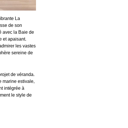
ibrante La
hesse de son
é avec la Baie de
e et apaisant.
admirer les vastes
sphère sereine de
projet de véranda.
e marine estivale,
t intégrée à
ment le style de