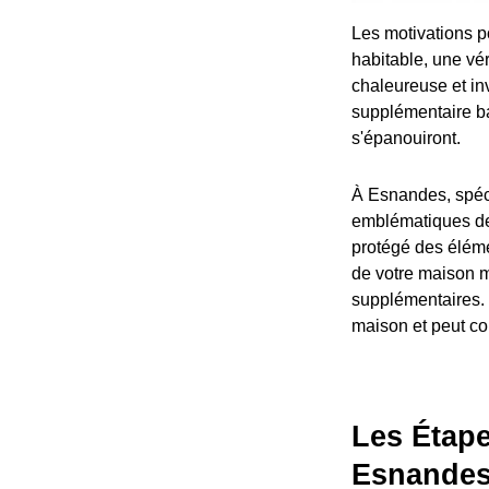
Les motivations p
habitable, une vé
chaleureuse et inv
supplémentaire ba
s'épanouiront.
À Esnandes, spéci
emblématiques de l
protégé des éléme
de votre maison m
supplémentaires. 
maison et peut c
Les Étape
Esnande