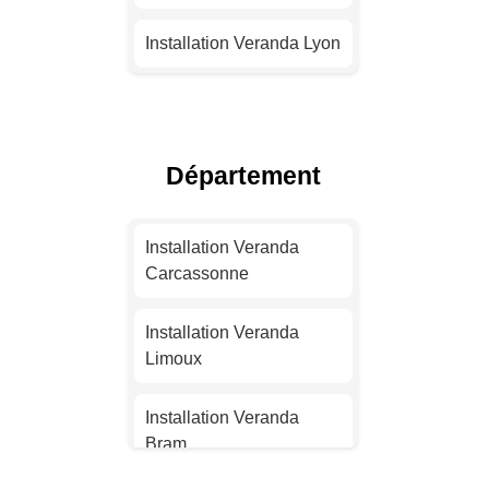
Installation Veranda Lyon
Installation Veranda
Toulouse
Département
Installation Veranda Nice
Installation Veranda
Installation Veranda
Nantes
Carcassonne
Installation Veranda
Installation Veranda
Strasbourg
Limoux
Installation Veranda
Installation Veranda
Montpellier
Bram