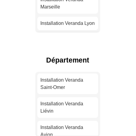
Marseille
Installation Veranda Lyon
Installation Veranda
Toulouse
Département
Installation Veranda Nice
Installation Veranda
Installation Veranda
Nantes
Saint-Omer
Installation Veranda
Installation Veranda
Strasbourg
Liévin
Installation Veranda
Installation Veranda
Montpellier
Avion