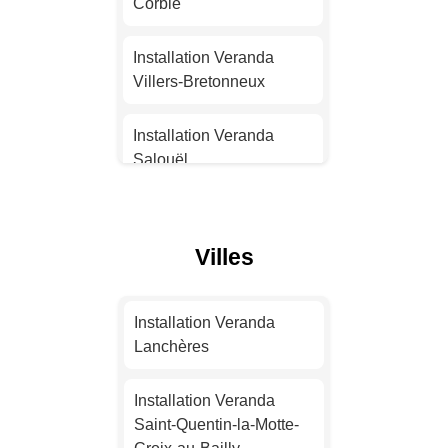
Nantes
Corbie
Installation Veranda
Installation Veranda
Strasbourg
Villers-Bretonneux
Installation Veranda
Installation Veranda
Montpellier
Salouël
Installation Veranda
Installation Veranda
Bordeaux
Albert
Villes
Installation Veranda Lille
Installation Veranda
Camon
Installation Veranda
Installation Veranda
Lanchères
Rennes
Installation Veranda
Montdidier
Installation Veranda
Installation Veranda
Saint-Quentin-la-Motte-
Reims
Installation Veranda