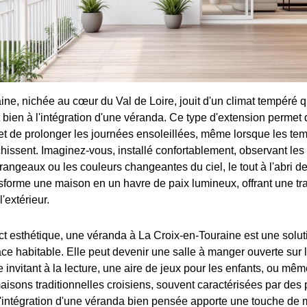
ine, nichée au cœur du Val de Loire, jouit d'un climat tempéré q
bien à l'intégration d'une véranda. Ce type d'extension permet 
 et de prolonger les journées ensoleillées, même lorsque les te
îchissent. Imaginez-vous, installé confortablement, observant le
angeaux ou les couleurs changeantes du ciel, le tout à l'abri d
forme une maison en un havre de paix lumineux, offrant une tr
l'extérieur.
ct esthétique, une véranda à La Croix-en-Touraine est une solut
ce habitable. Elle peut devenir une salle à manger ouverte sur l
invitant à la lecture, une aire de jeux pour les enfants, ou mêm
maisons traditionnelles croisiens, souvent caractérisées par des 
l'intégration d'une véranda bien pensée apporte une touche de