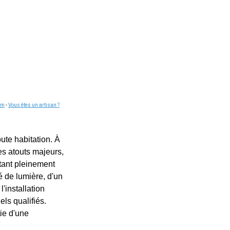
om
-
Vous êtes un artisan ?
ute habitation. À
es atouts majeurs,
itant pleinement
é de lumière, d'un
'installation
els qualifiés.
tie d'une