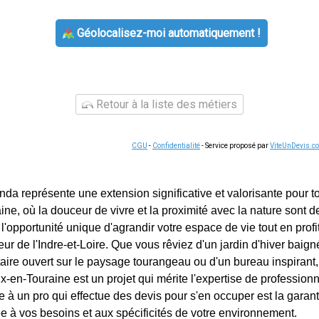
Géolocalisez-moi automatiquement !
Retour à la liste des métiers
CGU
-
Confidentialité
- Service proposé par
ViteUnDevis.c
nda représente une extension significative et valorisante pour to
ne, où la douceur de vivre et la proximité avec la nature sont d
l'opportunité unique d'agrandir votre espace de vie tout en prof
r de l'Indre-et-Loire. Que vous rêviez d'un jardin d'hiver baign
ire ouvert sur le paysage tourangeau ou d'un bureau inspirant, l
-en-Touraine est un projet qui mérite l'expertise de professionn
e à un pro qui effectue des devis pour s'en occuper est la garan
ée à vos besoins et aux spécificités de votre environnement.