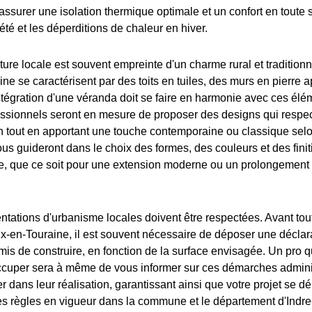
ssurer une isolation thermique optimale et un confort en toute s
 été et les déperditions de chaleur en hiver.
cture locale est souvent empreinte d'un charme rural et traditio
ne se caractérisent par des toits en tuiles, des murs en pierre 
intégration d'une véranda doit se faire en harmonie avec ces élé
fessionnels seront en mesure de proposer des designs qui respec
on tout en apportant une touche contemporaine ou classique sel
ous guideront dans le choix des formes, des couleurs et des fini
ite, que ce soit pour une extension moderne ou un prolongement 
ntations d'urbanisme locales doivent être respectées. Avant tout
x-en-Touraine, il est souvent nécessaire de déposer une déclar
mis de construire, en fonction de la surface envisagée. Un pro q
ccuper sera à même de vous informer sur ces démarches adminis
dans leur réalisation, garantissant ainsi que votre projet se dé
es règles en vigueur dans la commune et le département d'Indre-e