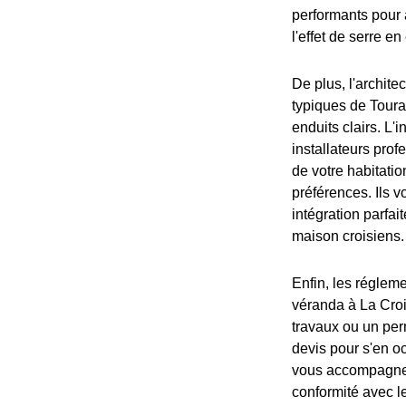
performants pour a
l'effet de serre en
De plus, l'archite
typiques de Tourai
enduits clairs. L'
installateurs pro
de votre habitati
préférences. Ils v
intégration parfa
maison croisiens.
Enfin, les régleme
véranda à La Croi
travaux ou un per
devis pour s'en o
vous accompagner 
conformité avec l