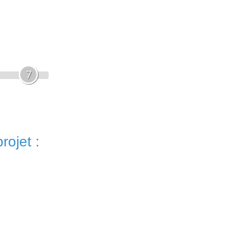
7
rojet :