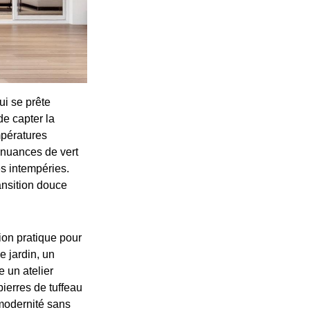
ui se prête
de capter la
mpératures
s nuances de vert
es intempéries.
ansition douce
ion pratique pour
e jardin, un
e un atelier
pierres de tuffeau
 modernité sans