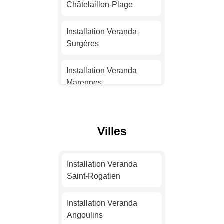
Nantes
Châtelaillon-Plage
Installation Veranda
Installation Veranda
Strasbourg
Surgères
Installation Veranda
Installation Veranda
Montpellier
Marennes
Installation Veranda
Installation Veranda La
Bordeaux
Rochelle
Villes
Installation Veranda Lille
Installation Veranda La
Tremblade
Installation Veranda
Installation Veranda
Saint-Rogatien
Rennes
Installation Veranda
Saint-Georges-de-
Installation Veranda
Didonne
Installation Veranda
Angoulins