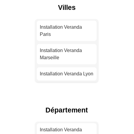
Villes
Installation Veranda
Paris
Installation Veranda
Marseille
Installation Veranda Lyon
Installation Veranda
Toulouse
Département
Installation Veranda Nice
Installation Veranda
Installation Veranda