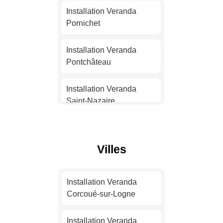
Installation Veranda
Installation Veranda
Nantes
Pornichet
Installation Veranda
Installation Veranda
Strasbourg
Pontchâteau
Installation Veranda
Installation Veranda
Montpellier
Saint-Nazaire
Installation Veranda
Installation Veranda
Bordeaux
Guérande
Villes
Installation Veranda Lille
Installation Veranda
Sainte-Luce-sur-Loire
Installation Veranda
Installation Veranda
Corcoué-sur-Logne
Rennes
Installation Veranda
Pornic
Installation Veranda