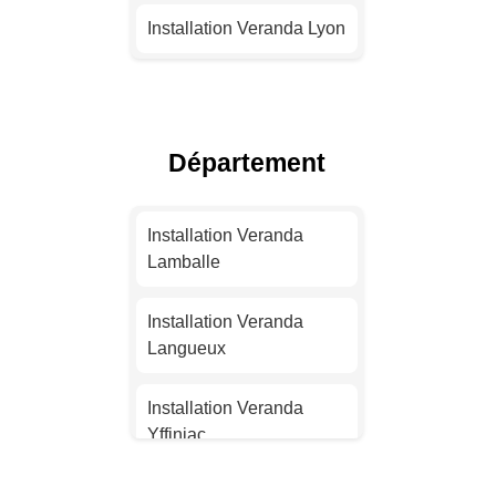
Installation Veranda Lyon
Installation Veranda
Toulouse
Département
Installation Veranda Nice
Installation Veranda
Installation Veranda
Nantes
Lamballe
Installation Veranda
Installation Veranda
Strasbourg
Langueux
Installation Veranda
Installation Veranda
Montpellier
Yffiniac
Installation Veranda
Installation Veranda