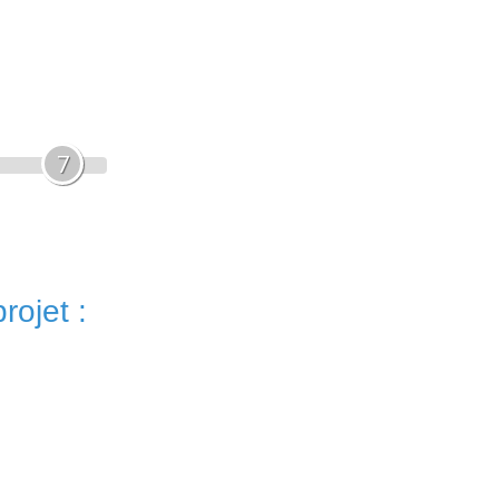
7
rojet :