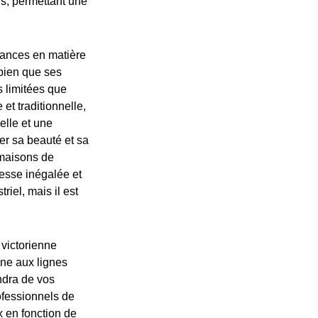
s, permettant une
mances en matière
 bien que ses
s limitées que
et traditionnelle,
elle et une
er sa beauté et sa
 maisons de
tesse inégalée et
riel, mais il est
 victorienne
ine aux lignes
ndra de vos
ofessionnels de
x en fonction de