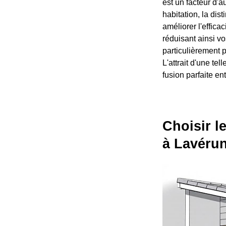
est un facteur d'
habitation, la dis
améliorer l'effic
réduisant ainsi vo
particulièrement 
L'attrait d'une te
fusion parfaite entr
Choisir l
à Lavéru