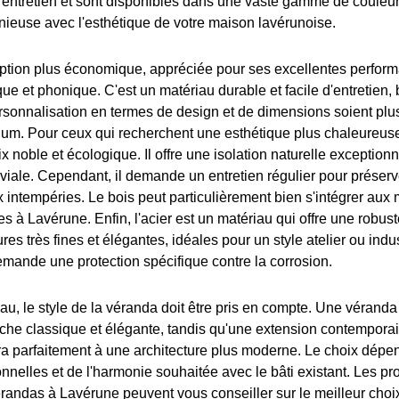
'entretien et sont disponibles dans une vaste gamme de couleur
nieuse avec l'esthétique de votre maison lavérunoise.
ption plus économique, appréciée pour ses excellentes perfor
que et phonique. C'est un matériau durable et facile d'entretien,
ersonnalisation en termes de design et de dimensions soient plu
nium. Pour ceux qui recherchent une esthétique plus chaleureuse 
ix noble et écologique. Il offre une isolation naturelle exceptionn
iale. Cependant, il demande un entretien régulier pour préserv
x intempéries. Le bois peut particulièrement bien s'intégrer aux
s à Lavérune. Enfin, l'acier est un matériau qui offre une robus
res très fines et élégantes, idéales pour un style atelier ou indust
emande une protection spécifique contre la corrosion.
au, le style de la véranda doit être pris en compte. Une véranda
che classique et élégante, tandis qu'une extension contempora
ra parfaitement à une architecture plus moderne. Le choix dépe
nnelles et de l'harmonie souhaitée avec le bâti existant. Les pr
vérandas à Lavérune peuvent vous conseiller sur le meilleur choi