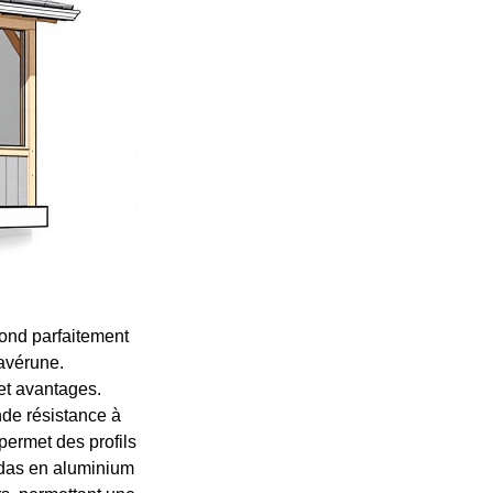
pond parfaitement
Lavérune.
et avantages.
nde résistance à
 permet des profils
andas en aluminium