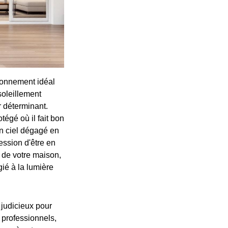
ironnement idéal
soleillement
r déterminant.
égé où il fait bon
un ciel dégagé en
ression d'être en
 de votre maison,
gié à la lumière
 judicieux pour
 professionnels,