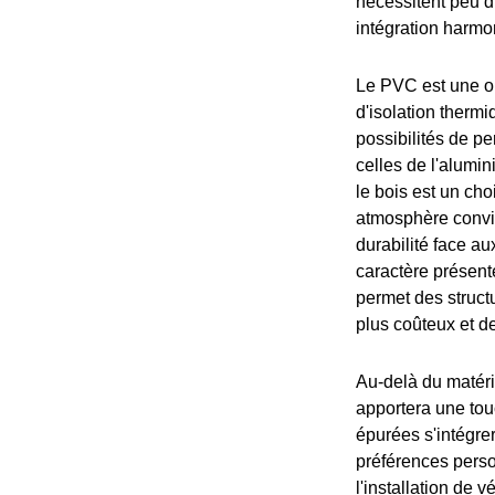
nécessitent peu d
intégration harmo
Le PVC est une o
d'isolation thermi
possibilités de p
celles de l'alumi
le bois est un cho
atmosphère conviv
durabilité face au
caractère présente
permet des structu
plus coûteux et d
Au-delà du matéri
apportera une tou
épurées s'intégre
préférences perso
l'installation de 