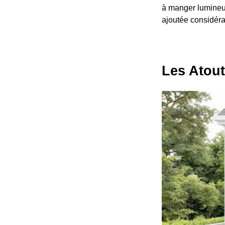
à manger lumineus
ajoutée considérab
Les Atou