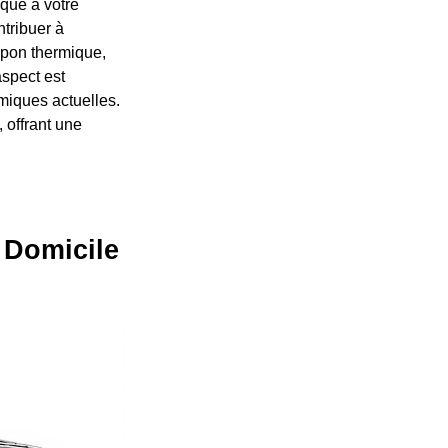
ique à votre
ntribuer à
mpon thermique,
aspect est
miques actuelles.
, offrant une
 Domicile