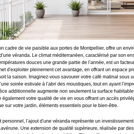
n cadre de vie paisible aux portes de Montpellier, offre un env
n d'une véranda. Le climat méditerranéen, caractérisé par son en
empératures douces une grande partie de l'année, est un facteu
t d'exploiter pleinement cet avantage, en offrant un espace prot
 soit la saison. Imaginez-vous savourer votre café matinal sous 
 d'une soirée estivale à l'abri des moustiques, tout en ayant l'imp
pièce additionnelle augmente non seulement la surface habitable
 également votre qualité de vie en vous offrant un accès privilé
vue sur votre jardin, éléments essentiels pour le bien-être.
t personnel, l'ajout d'une véranda représente un investissement
 Lavérune. Une extension de qualité supérieure, réalisée par des