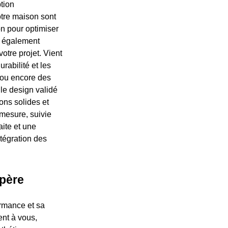
tion
otre maison sont
on pour optimiser
ut également
otre projet. Vient
rabilité et les
 ou encore des
le design validé
ions solides et
 mesure, suivie
aite et une
ntégration des
upère
ormance et sa
ent à vous,