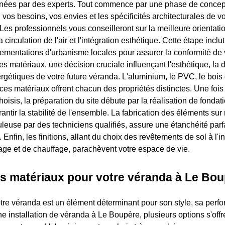
nées par des experts. Tout commence par une phase de concep
vos besoins, vos envies et les spécificités architecturales de v
 Les professionnels vous conseilleront sur la meilleure orientati
a circulation de l'air et l'intégration esthétique. Cette étape incl
ementations d'urbanisme locales pour assurer la conformité de v
es matériaux, une décision cruciale influençant l'esthétique, la du
gétiques de votre future véranda. L'aluminium, le PVC, le bois
es matériaux offrent chacun des propriétés distinctes. Une fois 
hoisis, la préparation du site débute par la réalisation de fondat
ntir la stabilité de l'ensemble. La fabrication des éléments sur
uleuse par des techniciens qualifiés, assure une étanchéité parf
. Enfin, les finitions, allant du choix des revêtements de sol à l'i
age et de chauffage, parachèvent votre espace de vie.
es matériaux pour votre véranda à Le Bo
tre véranda est un élément déterminant pour son style, sa perf
ne installation de véranda à Le Boupère, plusieurs options s'offr