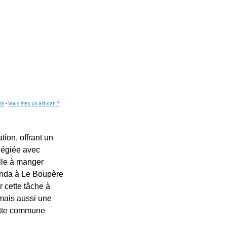
om
-
Vous êtes un artisan ?
tion, offrant un
légiée avec
alle à manger
éranda à Le Boupère
r cette tâche à
 mais aussi une
cette commune