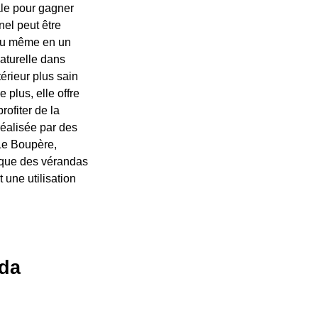
éale pour gagner
el peut être
 ou même en un
aturelle dans
térieur plus sain
plus, elle offre
ofiter de la
réalisée par des
 Le Boupère,
mique des vérandas
 une utilisation
nda