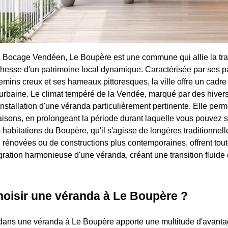
Bocage Vendéen, Le Boupère est une commune qui allie la tranq
chesse d'un patrimoine local dynamique. Caractérisée par ses 
mins creux et ses hameaux pittoresques, la ville offre un cadre d
on urbaine. Le climat tempéré de la Vendée, marqué par des hiver
installation d'une véranda particulièrement pertinente. Elle perme
isons, en prolongeant la période durant laquelle vous pouvez s
habitations du Boupère, qu'il s'agisse de longères traditionnell
rénovées ou de constructions plus contemporaines, offrent tout
gration harmonieuse d'une véranda, créant une transition fluide en
hoisir une véranda à Le Boupère ?
dans une véranda à Le Boupère apporte une multitude d'avanta