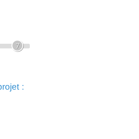
7
rojet :