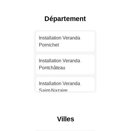
Toulouse
Département
Installation Veranda Nice
Installation Veranda
Installation Veranda
Nantes
Pornichet
Installation Veranda
Installation Veranda
Strasbourg
Pontchâteau
Installation Veranda
Installation Veranda
Montpellier
Saint-Nazaire
Installation Veranda
Installation Veranda
Bordeaux
Guérande
Villes
Installation Veranda Lille
Installation Veranda