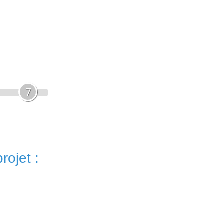
7
rojet :