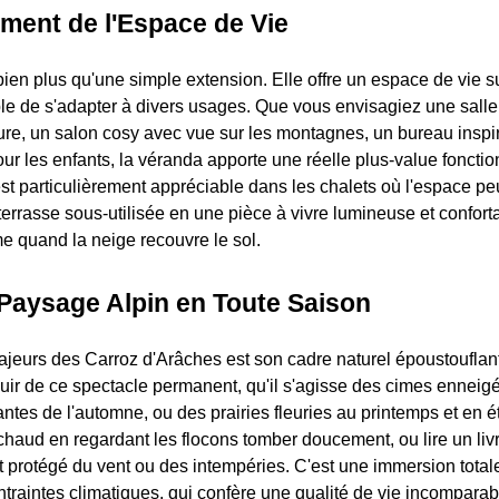
ment de l'Espace de Vie
ien plus qu'une simple extension. Elle offre un espace de vie 
e de s'adapter à divers usages. Que vous envisagiez une sall
ture, un salon cosy avec vue sur les montagnes, un bureau insp
ur les enfants, la véranda apporte une réelle plus-value fonctio
t particulièrement appréciable dans les chalets où l'espace peu
errasse sous-utilisée en une pièce à vivre lumineuse et conforta
e quand la neige recouvre le sol.
 Paysage Alpin en Toute Saison
ajeurs des Carroz d'Arâches est son cadre naturel époustoufla
uir de ce spectacle permanent, qu'il s'agisse des cimes enneigé
ntes de l'automne, ou des prairies fleuries au printemps et en 
chaud en regardant les flocons tomber doucement, ou lire un livr
ant protégé du vent ou des intempéries. C'est une immersion tota
ntraintes climatiques, qui confère une qualité de vie incomparab