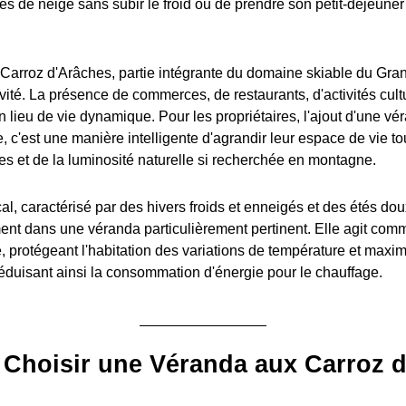
es de neige sans subir le froid ou de prendre son petit-déjeuner
rroz d'Arâches, partie intégrante du domaine skiable du Grand
tivité. La présence de commerces, de restaurants, d'activités cult
un lieu de vie dynamique. Pour les propriétaires, l'ajout d'une vé
 c'est une manière intelligente d'agrandir leur espace de vie tou
es et de la luminosité naturelle si recherchée en montagne.
al, caractérisé par des hivers froids et enneigés et des étés doux
ment dans une véranda particulièrement pertinent. Elle agit co
 protégeant l'habitation des variations de température et maxim
 réduisant ainsi la consommation d'énergie pour le chauffage.
 Choisir une Véranda aux Carroz 