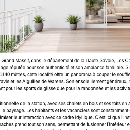
 Grand Massif, dans le département de la Haute-Savoie, Les C
llage réputée pour son authenticité et son ambiance familiale. S
 1140 mètres, cette localité offre un panorama à couper le souffl
ravis et les Aiguilles de Warens. Son ensoleillement généreux,
 tant pour les sports de glisse que pour la randonnée et les activit
ditionnelle de la station, avec ses chalets en bois et ses toits en
 le paysage. Les habitants et les vacanciers sont constamment
ser leur interaction avec ce cadre idyllique. C'est ici que l'In
ches prend tout son sens, permettant de fusionner l'intérieur et 