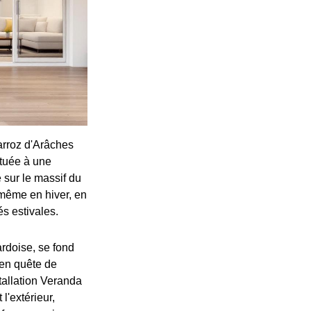
arroz d'Arâches
ituée à une
e sur le massif du
 même en hiver, en
és estivales.
 ardoise, se fond
 en quête de
stallation Veranda
l'extérieur,