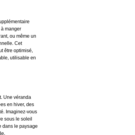
supplémentaire
e à manger
irant, ou même un
nnelle. Cet
t être optimisé,
ble, utilisable en
nt. Une véranda
es en hiver, des
été. Imaginez-vous
e sous le soleil
le dans le paysage
le.