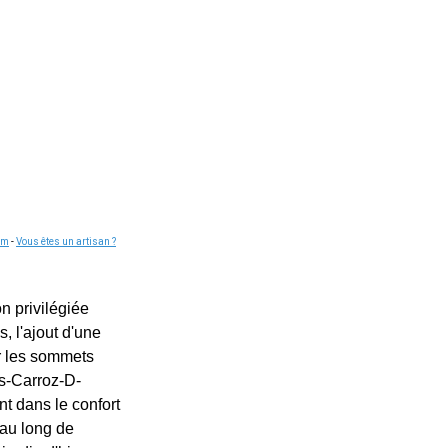
om
-
Vous êtes un artisan ?
n privilégiée
, l'ajout d'une
ur les sommets
es-Carroz-D-
t dans le confort
 au long de