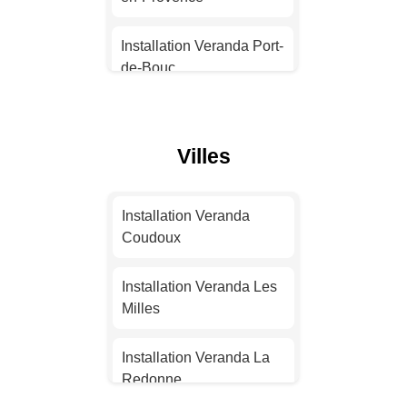
Installation Veranda
Installation Veranda Port-
Montpellier
de-Bouc
Installation Veranda
Installation Veranda La
Bordeaux
Ciotat
Villes
Installation Veranda Lille
Installation Veranda
Arles
Installation Veranda
Installation Veranda
Coudoux
Rennes
Installation Veranda
Marignane
Installation Veranda Les
Installation Veranda
Milles
Reims
Installation Veranda
Istres
Installation Veranda La
Installation Veranda Le
Redonne
Havre
Installation Veranda