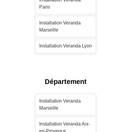
Paris
Installation Veranda
Marseille
Installation Veranda Lyon
Installation Veranda
Toulouse
Département
Installation Veranda Nice
Installation Veranda
Installation Veranda
Nantes
Marseille
Installation Veranda
Installation Veranda Aix-
Strasbourg
en-Provence