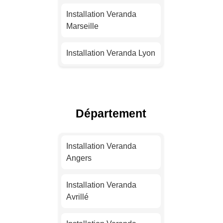
Installation Veranda
Marseille
Installation Veranda Lyon
Installation Veranda
Toulouse
Département
Installation Veranda Nice
Installation Veranda
Installation Veranda
Nantes
Angers
Installation Veranda
Installation Veranda
Strasbourg
Avrillé