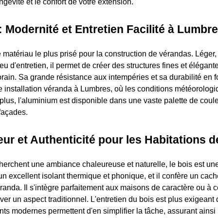
ongévité et le confort de votre extension.
 Modernité et Entretien Facilité à Lumbr
 matériau le plus prisé pour la construction de vérandas. Léger,
u d'entretien, il permet de créer des structures fines et élégant
rain. Sa grande résistance aux intempéries et sa durabilité en f
e installation véranda à Lumbres, où les conditions météorolog
lus, l'aluminium est disponible dans une vaste palette de coule
 façades.
eur et Authenticité pour les Habitations
herchent une ambiance chaleureuse et naturelle, le bois est un
 un excellent isolant thermique et phonique, et il confère un cach
randa. Il s'intègre parfaitement aux maisons de caractère ou à c
er un aspect traditionnel. L'entretien du bois est plus exigeant
ts modernes permettent d'en simplifier la tâche, assurant ainsi 