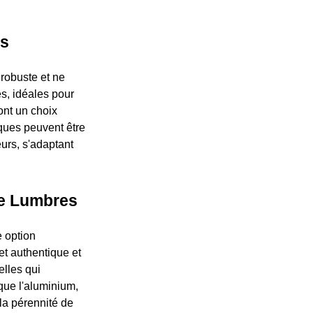
es
 robuste et ne
es, idéales pour
ont un choix
iques peuvent être
urs, s'adaptant
 de Lumbres
e option
et authentique et
elles qui
 que l'aluminium,
la pérennité de