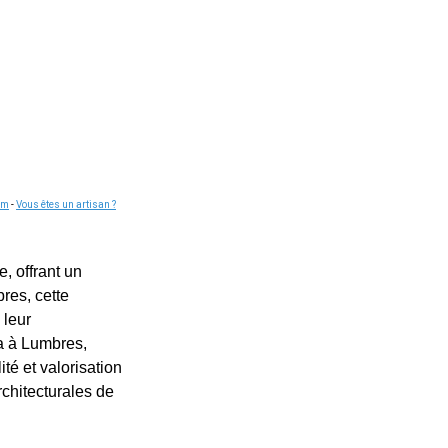
om
-
Vous êtes un artisan ?
, offrant un
res, cette
 leur
da à Lumbres,
té et valorisation
rchitecturales de