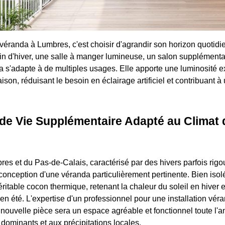
 véranda à Lumbres, c'est choisir d'agrandir son horizon quotidi
din d'hiver, une salle à manger lumineuse, un salon supplémen
a s'adapte à de multiples usages. Elle apporte une luminosité e
aison, réduisant le besoin en éclairage artificiel et contribuant à
de Vie Supplémentaire Adapté au Climat 
res et du Pas-de-Calais, caractérisé par des hivers parfois rigo
onception d'une véranda particulièrement pertinente. Bien isolée
ritable cocon thermique, retenant la chaleur du soleil en hiver 
 en été. L'expertise d'un professionnel pour une installation vé
e nouvelle pièce sera un espace agréable et fonctionnel toute l'
 dominants et aux précipitations locales.