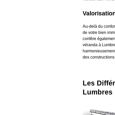
Valorisatio
Au-delà du confort
de votre bien imm
confère également
véranda à Lumbres 
harmonieusement à
des constructions
Les Diffé
Lumbres