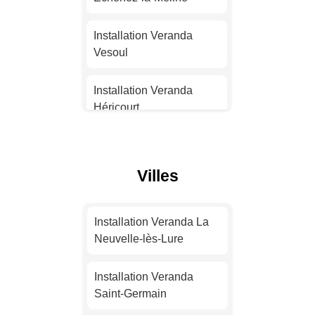
Installation Veranda
Installation Veranda
Strasbourg
Vesoul
Installation Veranda
Installation Veranda
Montpellier
Héricourt
Installation Veranda
Installation Veranda
Bordeaux
Saint-Sauveur
Villes
Installation Veranda Lille
Installation Veranda
Luxeuil-les-Bains
Installation Veranda La
Installation Veranda
Neuvelle-lès-Lure
Rennes
Installation Veranda
Champlitte
Installation Veranda
Installation Veranda
Saint-Germain
Reims
Installation Veranda Rioz