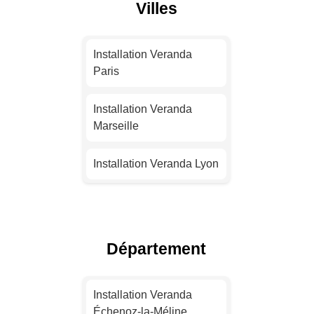
Villes
Installation Veranda
Paris
Installation Veranda
Marseille
Installation Veranda Lyon
Installation Veranda
Toulouse
Département
Installation Veranda Nice
Installation Veranda
Installation Veranda
Nantes
Échenoz-la-Méline