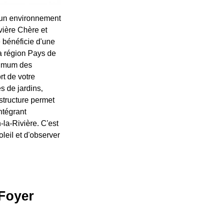
 un environnement
ivière Chère et
 bénéficie d'une
la région Pays de
aximum des
rt de votre
s de jardins,
 structure permet
ntégrant
la-Rivière. C'est
leil et d'observer
 Foyer