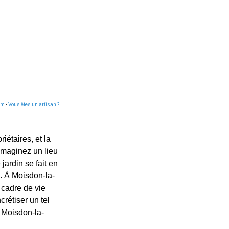
om
-
Vous êtes un artisan ?
étaires, et la
Imaginez un lieu
 jardin se fait en
u. À Moisdon-la-
 cadre de vie
rétiser un tel
à Moisdon-la-