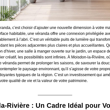
randa, c'est choisir d'ajouter une nouvelle dimension à votre m
face habitable, une véranda offre une connexion privilégiée avec
ablement à l'abri. C'est un véritable puits de lumière qui transf
endant les pièces adjacentes plus claires et plus accueillantes. Q
 d'hiver, une salle à manger ouverte sur le jardin, un espace d
er créatif, les possibilités sont infinies. À Moisdon-la-Rivière, o
 véranda permet de prolonger les saisons, de savourer la douc
ntempler le paysage environnant, qu'il s'agisse de votre propre 
oyantes typiques de la région. C'est un investissement qui amé
votre qualité de vie et la valeur de votre patrimoine.
a-Rivière : Un Cadre Idéal pour Vo