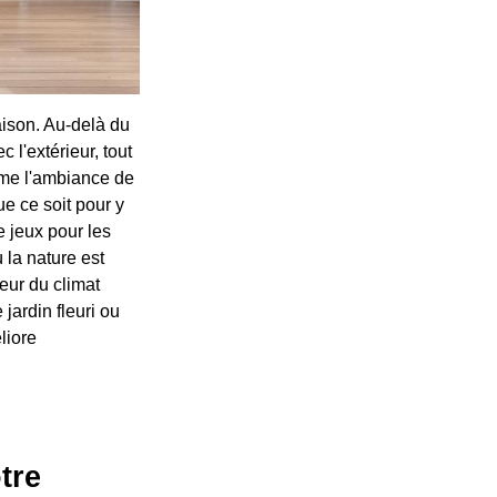
aison. Au-delà du
 l'extérieur, tout
orme l'ambiance de
ue ce soit pour y
e jeux pour les
ù la nature est
eur du climat
jardin fleuri ou
liore
tre