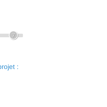
7
rojet :