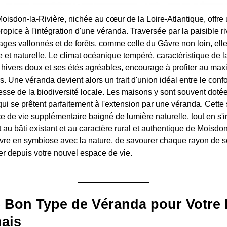
sdon-la-Rivière, nichée au cœur de la Loire-Atlantique, offre
ropice à l'intégration d'une véranda. Traversée par la paisible r
ges vallonnés et de forêts, comme celle du Gâvre non loin, elle
et naturelle. Le climat océanique tempéré, caractéristique de 
s hivers doux et ses étés agréables, encourage à profiter au m
. Une véranda devient alors un trait d'union idéal entre le confo
chesse de la biodiversité locale. Les maisons y sont souvent dotée
qui se prêtent parfaitement à l'extension par une véranda. Cette
e de vie supplémentaire baigné de lumière naturelle, tout en s'i
u bâti existant et au caractère rural et authentique de Moisdon-
vivre en symbiose avec la nature, de savourer chaque rayon de so
er depuis votre nouvel espace de vie.
e Bon Type de Véranda pour Votre
ais