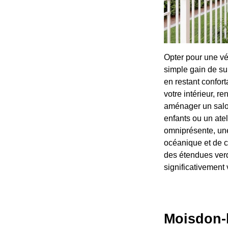
Opter pour une vé
simple gain de sur
en restant confort
votre intérieur, r
aménager un salon
enfants ou un ateli
omniprésente, une
océanique et de co
des étendues verd
significativement 
Moisdon-l