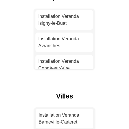
Installation Veranda Nice
Installation Veranda
Installation Veranda
Nantes
Isigny-le-Buat
Installation Veranda
Installation Veranda
Strasbourg
Avranches
Installation Veranda
Installation Veranda
Montpellier
Condé-sur-Vire
Installation Veranda
Installation Veranda
Bordeaux
Valognes
Villes
Installation Veranda Lille
Installation Veranda Les
Pieux
Installation Veranda
Installation Veranda
Barneville-Carteret
Rennes
Installation Veranda