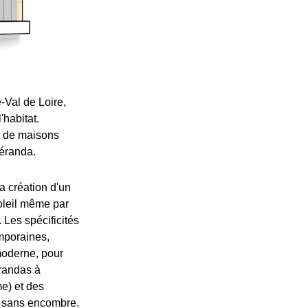
-Val de Loire,
'habitat.
et de maisons
véranda.
a création d'un
soleil même par
. Les spécificités
mporaines,
moderne, pour
érandas à
e) et des
t sans encombre.