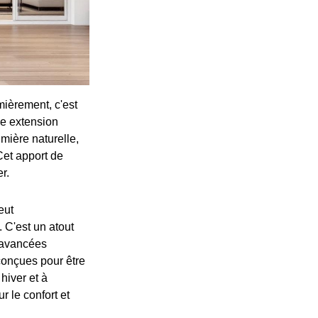
mièrement, c'est
ne extension
mière naturelle,
Cet apport de
r.
eut
 C'est un atout
x avancées
conçues pour être
hiver et à
r le confort et