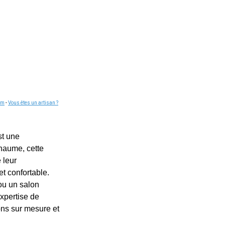
om
-
Vous êtes un artisan ?
st une
chaume, cette
 leur
t confortable.
 ou un salon
expertise de
ons sur mesure et