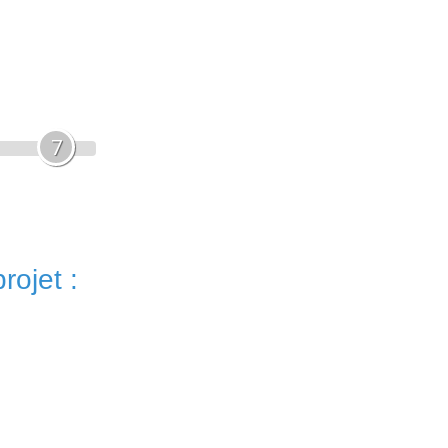
7
rojet :