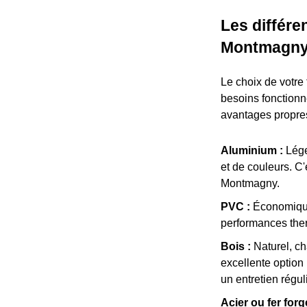
Les différe
Montmagn
Le choix de votre 
besoins fonctionn
avantages propres
Aluminium :
Léger
et de couleurs. C
Montmagny.
PVC :
Économique, 
performances the
Bois :
Naturel, ch
excellente option
un entretien réguli
Acier ou fer forg