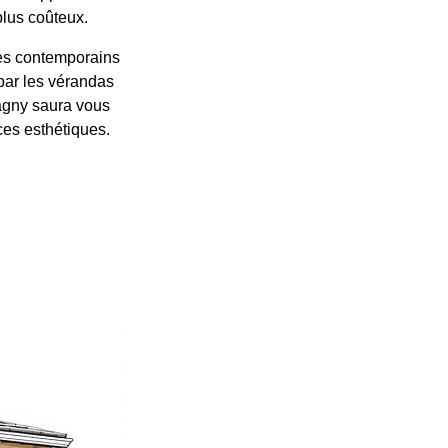
plus coûteux.
les contemporains
par les vérandas
agny saura vous
ces esthétiques.