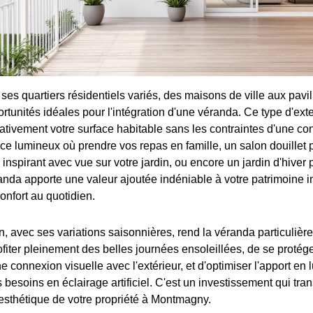
es quartiers résidentiels variés, des maisons de ville aux pavil
rtunités idéales pour l'intégration d'une véranda. Ce type d'ex
cativement votre surface habitable sans les contraintes d'une con
e lumineux où prendre vos repas en famille, un salon douillet p
 inspirant avec vue sur votre jardin, ou encore un jardin d'hiver
anda apporte une valeur ajoutée indéniable à votre patrimoine im
onfort au quotidien.
en, avec ses variations saisonnières, rend la véranda particulièr
ofiter pleinement des belles journées ensoleillées, de se protég
e connexion visuelle avec l'extérieur, et d'optimiser l'apport en 
s besoins en éclairage artificiel. C'est un investissement qui tra
l'esthétique de votre propriété à Montmagny.