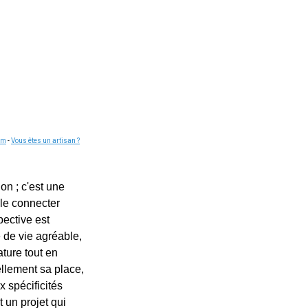
om
-
Vous êtes un artisan ?
on ; c'est une
 le connecter
ective est
 de vie agréable,
ature tout en
ellement sa place,
 spécificités
 un projet qui