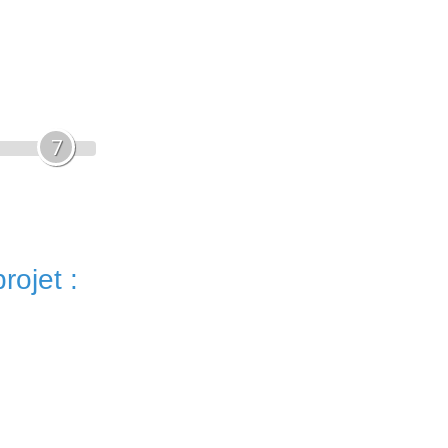
7
rojet :