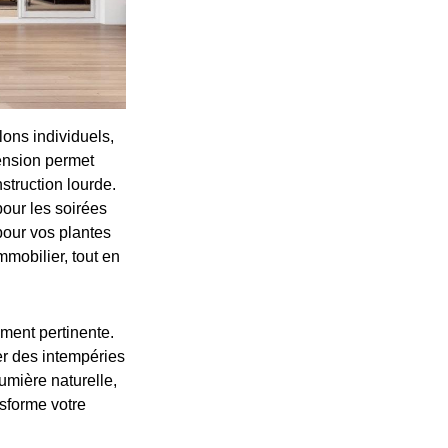
lons individuels,
tension permet
struction lourde.
our les soirées
 pour vos plantes
mobilier, tout en
ement pertinente.
er des intempéries
lumière naturelle,
nsforme votre