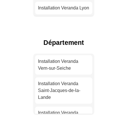
Installation Veranda Lyon
Installation Veranda
Toulouse
Département
Installation Veranda Nice
Installation Veranda
Installation Veranda
Nantes
Vern-sur-Seiche
Installation Veranda
Installation Veranda
Strasbourg
Saint-Jacques-de-la-
Lande
Installation Veranda
Montpellier
Installation Veranda
Cesson-Sévigné
Installation Veranda