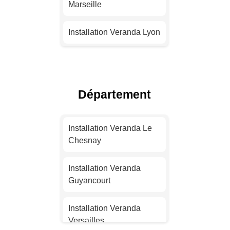
Marseille
Installation Veranda Lyon
Installation Veranda
Toulouse
Département
Installation Veranda Nice
Installation Veranda
Installation Veranda Le
Nantes
Chesnay
Installation Veranda
Installation Veranda
Strasbourg
Guyancourt
Installation Veranda
Installation Veranda
Montpellier
Versailles