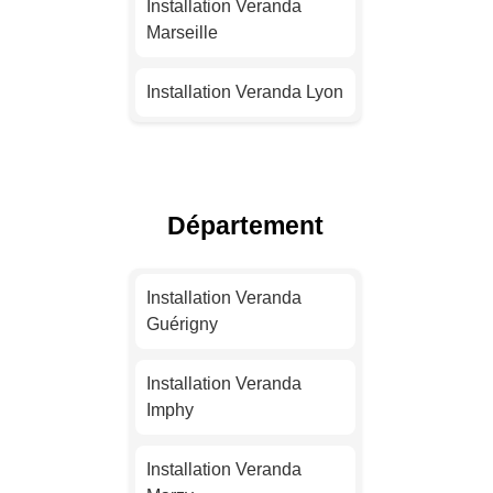
Installation Veranda
Marseille
Installation Veranda Lyon
Installation Veranda
Toulouse
Département
Installation Veranda Nice
Installation Veranda
Installation Veranda
Nantes
Guérigny
Installation Veranda
Installation Veranda
Strasbourg
Imphy
Installation Veranda
Installation Veranda