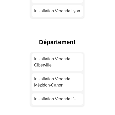
Installation Veranda Lyon
Installation Veranda
Toulouse
Département
Installation Veranda Nice
Installation Veranda
Installation Veranda
Nantes
Giberville
Installation Veranda
Installation Veranda
Strasbourg
Mézidon-Canon
Installation Veranda
Installation Veranda Ifs
Montpellier
Installation Veranda