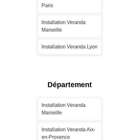
Paris
Installation Veranda
Marseille
Installation Veranda Lyon
Installation Veranda
Toulouse
Département
Installation Veranda Nice
Installation Veranda
Installation Veranda
Nantes
Marseille
Installation Veranda
Installation Veranda Aix-
Strasbourg
en-Provence