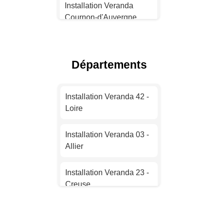
Installation Veranda
Installation Veranda
Montpellier
Cournon-d'Auvergne
Installation Veranda
Installation Veranda
Bordeaux
Chamalières
Départements
Installation Veranda Lille
Installation Veranda
Cébazat
Installation Veranda 42 -
Installation Veranda
Loire
Rennes
Installation Veranda
Ambert
Installation Veranda 03 -
Installation Veranda
Allier
Reims
Installation Veranda
Issoire
Installation Veranda 23 -
Installation Veranda Le
Creuse
Havre
Installation Veranda Le
Cendre
Installation Veranda 19 -