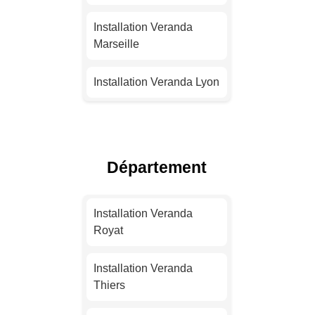
Installation Veranda
Marseille
Installation Veranda Lyon
Installation Veranda
Toulouse
Département
Installation Veranda Nice
Installation Veranda
Installation Veranda
Nantes
Royat
Installation Veranda
Installation Veranda
Strasbourg
Thiers