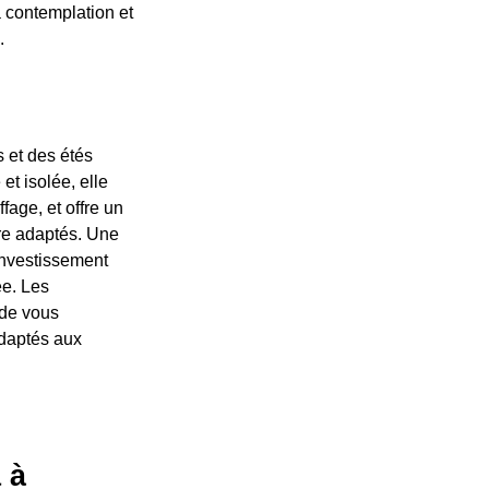
a contemplation et
.
s et des étés
et isolée, elle
fage, et offre un
ire adaptés. Une
investissement
ée. Les
 de vous
adaptés aux
 à