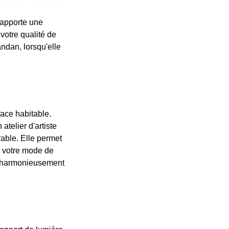
 apporte une
votre qualité de
andan, lorsqu'elle
face habitable.
telier d'artiste
rable. Elle permet
à votre mode de
er harmonieusement