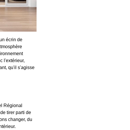
un écrin de
 atmosphère
nvironnement
 l'extérieur,
t, qu'il s'agisse
el Régional
e tirer parti de
sons changer, du
térieur.