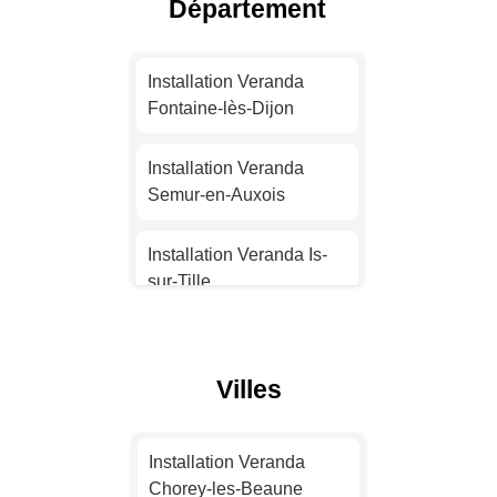
Département
Installation Veranda Nice
Installation Veranda
Installation Veranda
Nantes
Fontaine-lès-Dijon
Installation Veranda
Installation Veranda
Strasbourg
Semur-en-Auxois
Installation Veranda
Installation Veranda Is-
Montpellier
sur-Tille
Installation Veranda
Installation Veranda
Bordeaux
Chevigny-Saint-Sauveur
Villes
Installation Veranda Lille
Installation Veranda
Saint-Apollinaire
Installation Veranda
Installation Veranda
Chorey-les-Beaune