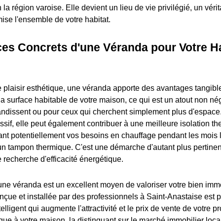
 la région varoise. Elle devient un lieu de vie privilégié, un véri
ise l'ensemble de votre habitat.
ces Concrets d'une Véranda pour Votre Ha
 plaisir esthétique, une véranda apporte des avantages tangibl
la surface habitable de votre maison, ce qui est un atout non né
randissent ou pour ceux qui cherchent simplement plus d'espace
assif, elle peut également contribuer à une meilleure isolation t
ant potentiellement vos besoins en chauffage pendant les mois le
n tampon thermique. C'est une démarche d'autant plus pertinen
 recherche d'efficacité énergétique.
d'une véranda est un excellent moyen de valoriser votre bien imm
nçue et installée par des professionnels à Saint-Anastaise es
lligent qui augmente l'attractivité et le prix de vente de votre pro
ue à votre maison, la distinguant sur le marché immobilier local