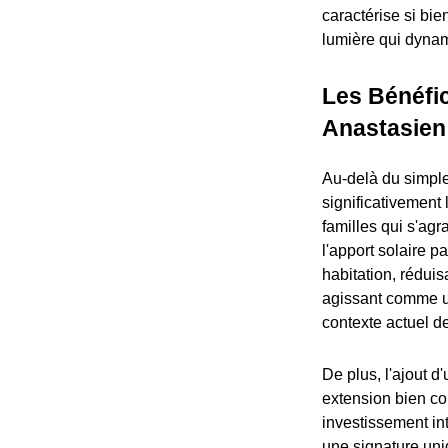
caractérise si bien
lumière qui dynam
Les Bénéfi
Anastasien
Au-delà du simple
significativement 
familles qui s'ag
l'apport solaire p
habitation, réduis
agissant comme u
contexte actuel de
De plus, l'ajout 
extension bien co
investissement inte
une signature uniq