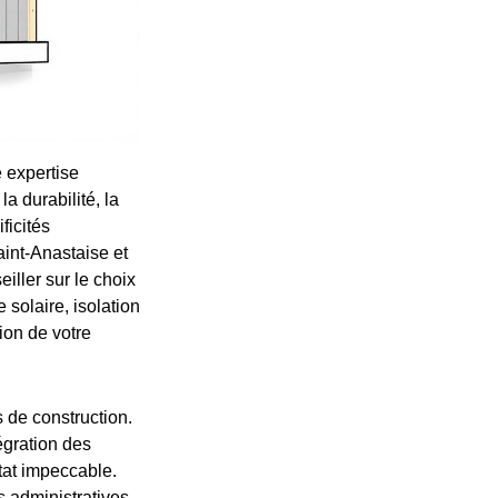
e expertise
a durabilité, la
ficités
aint-Anastaise et
iller sur le choix
 solaire, isolation
ion de votre
 de construction.
égration des
tat impeccable.
 administratives,