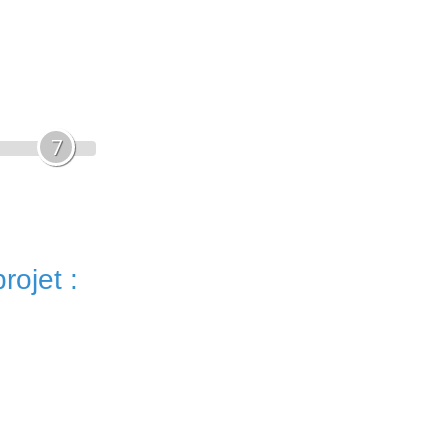
7
rojet :