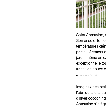
Saint-Anastaise, 
Son ensoleillemen
températures clém
particulièrement 
jardin même en ca
exceptionnelle tou
transition douce e
anastasiens.
Imaginez des peti
l'abri de la chal
d'hiver cocooning 
Anastaise s'intègr