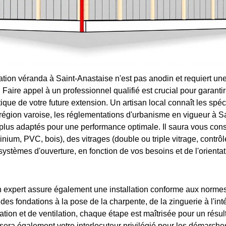
lation véranda à Saint-Anastaise n'est pas anodin et requiert un
Faire appel à un professionnel qualifié est crucial pour garantir l
étique de votre future extension. Un artisan local connaît les spéci
 région varoise, les réglementations d'urbanisme en vigueur à S
 plus adaptés pour une performance optimale. Il saura vous conse
inium, PVC, bois), des vitrages (double ou triple vitrage, contrôle
systèmes d'ouverture, en fonction de vos besoins et de l'orientat
un expert assure également une installation conforme aux normes
des fondations à la pose de la charpente, de la zinguerie à l'int
tion et de ventilation, chaque étape est maîtrisée pour un résul
sera également votre interlocuteur privilégié pour les démarches