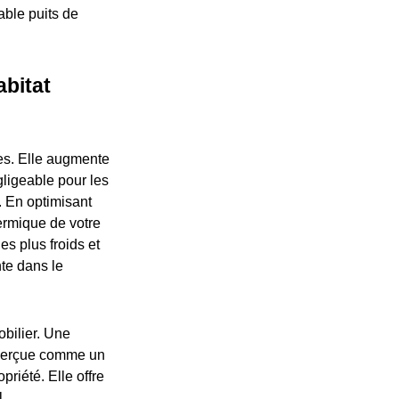
table puits de
bitat
es. Elle augmente
gligeable pour les
. En optimisant
hermique de votre
s plus froids et
te dans le
obilier. Une
t perçue comme un
priété. Elle offre
.