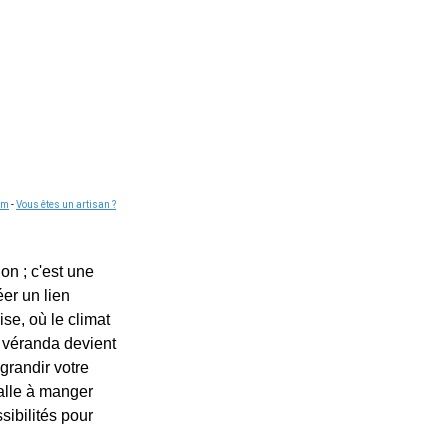
om
-
Vous êtes un artisan ?
on ; c'est une
éer un lien
se, où le climat
e véranda devient
grandir votre
alle à manger
sibilités pour