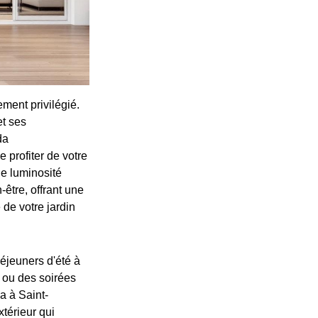
ment privilégié.
et ses
da
 profiter de votre
ne luminosité
-être, offrant une
 de votre jardin
déjeuners d'été à
, ou des soirées
da à Saint-
xtérieur qui