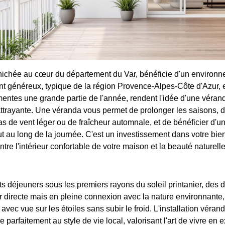
nichée au cœur du département du Var, bénéficie d'un environne
t généreux, typique de la région Provence-Alpes-Côte d'Azur, 
entes une grande partie de l'année, rendent l'idée d'une véran
attrayante. Une véranda vous permet de prolonger les saisons, de
s de vent léger ou de fraîcheur automnale, et de bénéficier d'u
t au long de la journée. C'est un investissement dans votre bien
ntre l'intérieur confortable de votre maison et la beauté naturelle
ts déjeuners sous les premiers rayons du soleil printanier, des 
eur directe mais en pleine connexion avec la nature environnante
avec vue sur les étoiles sans subir le froid. L'installation véran
e parfaitement au style de vie local, valorisant l'art de vivre en e