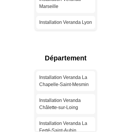
Marseille
Installation Veranda Lyon
Installation Veranda
Toulouse
Département
Installation Veranda Nice
Installation Veranda
Installation Veranda La
Nantes
Chapelle-Saint-Mesmin
Installation Veranda
Installation Veranda
Strasbourg
Châlette-sur-Loing
Installation Veranda
Installation Veranda La
Montpellier
Ferté-Saint-Aubin