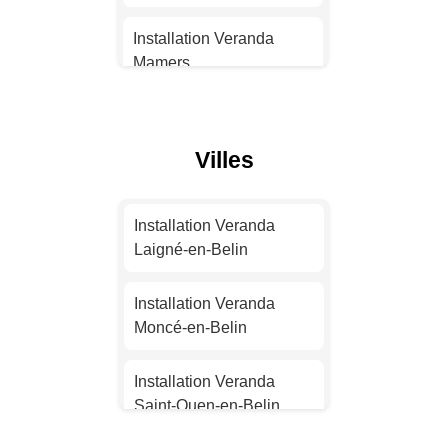
Installation Veranda
Installation Veranda
Montpellier
Mamers
Installation Veranda
Installation Veranda
Bordeaux
Parigné-l'Évêque
Villes
Installation Veranda Lille
Installation Veranda
Savigné-l'Évêque
Installation Veranda
Installation Veranda
Laigné-en-Belin
Rennes
Installation Veranda
Changé
Installation Veranda
Installation Veranda
Moncé-en-Belin
Reims
Installation Veranda
Bonnétable
Installation Veranda
Installation Veranda Le
Saint-Ouen-en-Belin
Havre
Installation Veranda