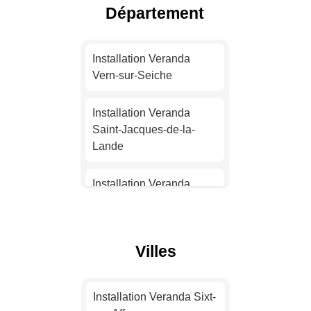
Département
Installation Veranda Nice
Installation Veranda
Installation Veranda
Nantes
Vern-sur-Seiche
Installation Veranda
Installation Veranda
Strasbourg
Saint-Jacques-de-la-
Lande
Installation Veranda
Montpellier
Installation Veranda
Cesson-Sévigné
Installation Veranda
Bordeaux
Installation Veranda Vitré
Villes
Installation Veranda Lille
Installation Veranda
Chantepie
Installation Veranda Sixt-