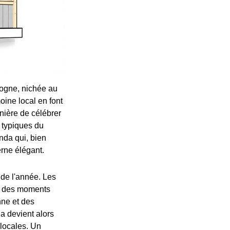
ogne, nichée au
oine local en font
anière de célébrer
 typiques du
nda qui, bien
erne élégant.
 de l'année. Les
nt des moments
nne et des
da devient alors
 locales. Un