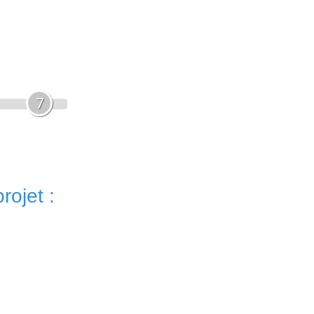
7
rojet :