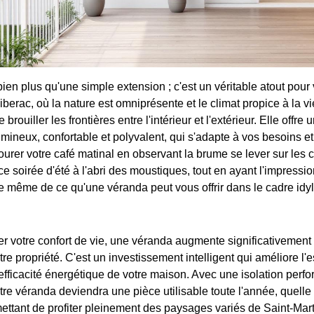
en plus qu'une simple extension ; c'est un véritable atout pour 
berac, où la nature est omniprésente et le climat propice à la vi
rouiller les frontières entre l'intérieur et l'extérieur. Elle offre
ineux, confortable et polyvalent, qui s'adapte à vos besoins et 
ourer votre café matinal en observant la brume se lever sur les
ce soirée d'été à l'abri des moustiques, tout en ayant l'impressio
ce même de ce qu'une véranda peut vous offrir dans le cadre idyl
er votre confort de vie, une véranda augmente significativement 
re propriété. C'est un investissement intelligent qui améliore l'e
l'efficacité énergétique de votre maison. Avec une isolation perf
tre véranda deviendra une pièce utilisable toute l'année, quelle 
ettant de profiter pleinement des paysages variés de Saint-Mar