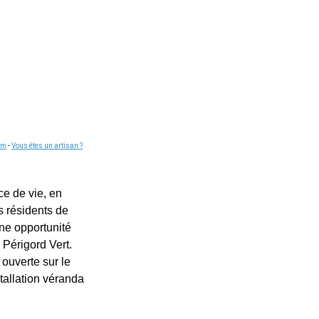
om
-
Vous êtes un artisan ?
ce de vie, en
s résidents de
une opportunité
 Périgord Vert.
 ouverte sur le
stallation véranda
.