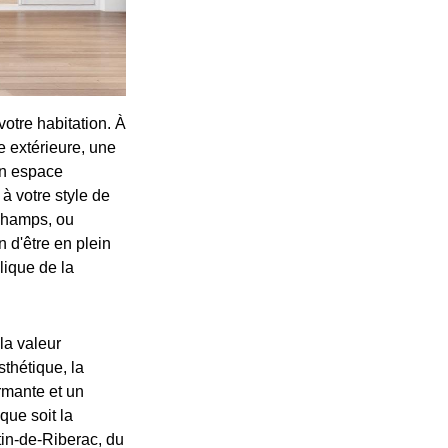
votre habitation. À
e extérieure, une
 un espace
à votre style de
 champs, ou
n d'être en plein
lique de la
la valeur
sthétique, la
ormante et un
que soit la
tin-de-Riberac, du