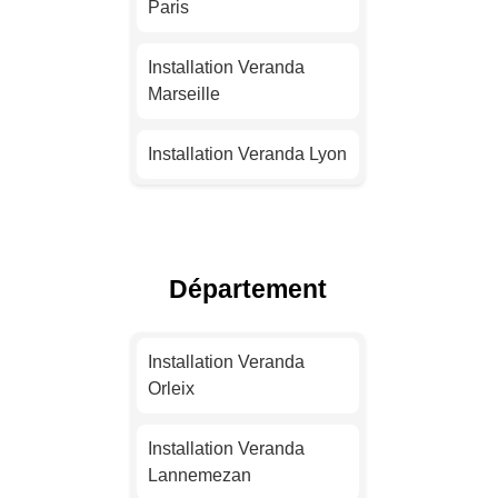
Paris
Installation Veranda
Marseille
Installation Veranda Lyon
Installation Veranda
Toulouse
Département
Installation Veranda Nice
Installation Veranda
Installation Veranda
Nantes
Orleix
Installation Veranda
Installation Veranda
Strasbourg
Lannemezan