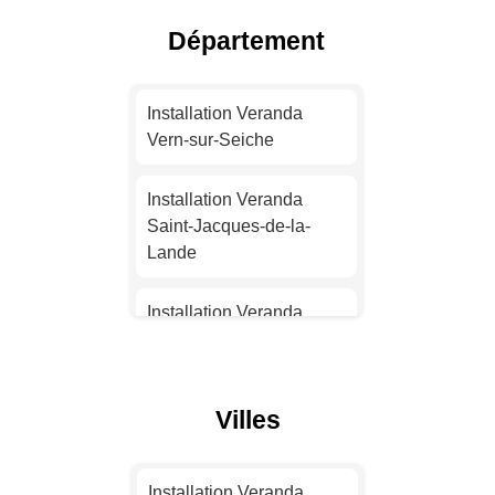
Département
Installation Veranda Nice
Installation Veranda
Installation Veranda
Nantes
Vern-sur-Seiche
Installation Veranda
Installation Veranda
Strasbourg
Saint-Jacques-de-la-
Lande
Installation Veranda
Montpellier
Installation Veranda
Cesson-Sévigné
Installation Veranda
Bordeaux
Installation Veranda Vitré
Villes
Installation Veranda Lille
Installation Veranda
Chantepie
Installation Veranda