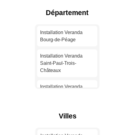
Département
Installation Veranda Nice
Installation Veranda
Installation Veranda
Nantes
Bourg-de-Péage
Installation Veranda
Installation Veranda
Strasbourg
Saint-Paul-Trois-
Châteaux
Installation Veranda
Montpellier
Installation Veranda
Bourg-lès-Valence
Installation Veranda
Bordeaux
Installation Veranda
Villes
Chabeuil
Installation Veranda Lille
Installation Veranda