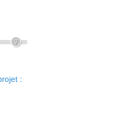
7
rojet :