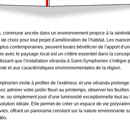
 commune ancrée dans un environnement propice à la sérénité e
e de choix pour tout projet d'amélioration de l'habitat. Les maison
u plus contemporaines, peuvent toutes bénéficier de l'apport d'u
e avec le paysage local est un critère essentiel dans la concep
tissant que l'installation véranda à Saint-Symphorien s'intègre 
ante et aux caractéristiques environnementales de la région.
phorien invite à profiter de l'extérieur, et une véranda prolonge c
z admirer votre jardin fleuri au printemps, observer les feuille
e, ou simplement jouir d'une luminosité exceptionnelle tout au 
 solution idéale. Elle permet de créer un espace de vie polyvale
vies, offrant un panorama constant sur la nature environnante sa
téo.