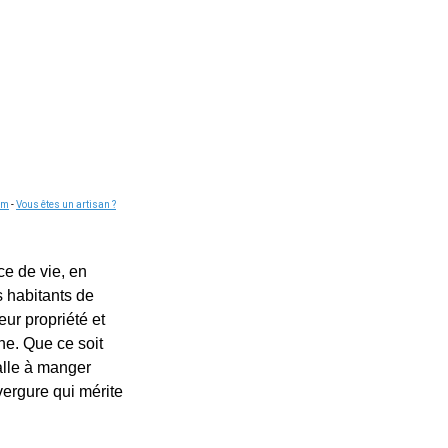
om
-
Vous êtes un artisan ?
ce de vie, en
s habitants de
ur propriété et
ne. Que ce soit
alle à manger
vergure qui mérite