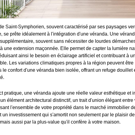
de Saint-Symphorien, souvent caractérisé par ses paysages ver
, se prête idéalement à l'intégration d'une véranda. Une vérand
 supplémentaire, souvent sans nécessiter de lourdes démarches
 une extension maçonnée. Elle permet de capter la lumière nat
éduisant ainsi le besoin en éclairage artificiel et contribuant à un
able. Les variations climatiques propres à la région peuvent êtr
le confort d'une véranda bien isolée, offrant un refuge douillet 
é.
t pratique, une véranda ajoute une réelle valeur esthétique et i
un élément architectural distinctif, un trait d'union élégant entre 
risant l'ensemble de votre propriété dans le marché immobilier d
 un investissement qui s'amortit non seulement par le plaisir de
mais aussi par la plus-value qu'il confère à votre maison.