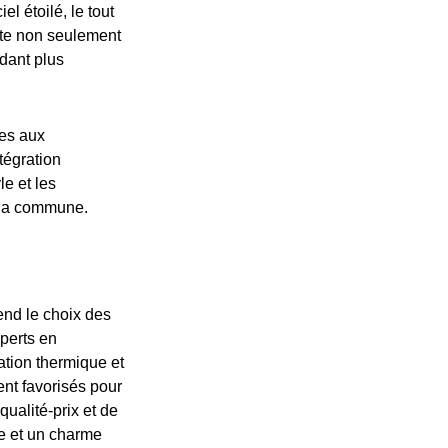
l étoilé, le tout
nte non seulement
ndant plus
les aux
tégration
e et les
e la commune.
end le choix des
xperts en
ation thermique et
ent favorisés pour
qualité-prix et de
le et un charme