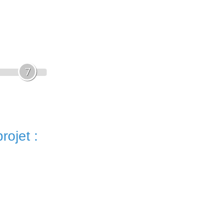
7
rojet :