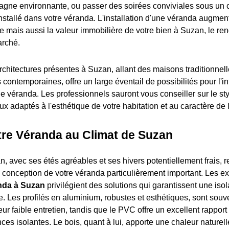
agne environnante, ou passer des soirées conviviales sous un cie
nstallé dans votre véranda. L'installation d'une véranda augme
ie mais aussi la valeur immobilière de votre bien à Suzan, le re
arché.
architectures présentes à Suzan, allant des maisons traditionnel
 contemporaines, offre un large éventail de possibilités pour l'in
 véranda. Les professionnels sauront vous conseiller sur le styl
ux adaptés à l'esthétique de votre habitation et au caractère d
tre Véranda au Climat de Suzan
, avec ses étés agréables et ses hivers potentiellement frais, r
a conception de votre véranda particulièrement important. Les e
anda à Suzan
privilégient des solutions qui garantissent une isol
. Les profilés en aluminium, robustes et esthétiques, sont souv
leur faible entretien, tandis que le PVC offre un excellent rapport 
es isolantes. Le bois, quant à lui, apporte une chaleur naturel