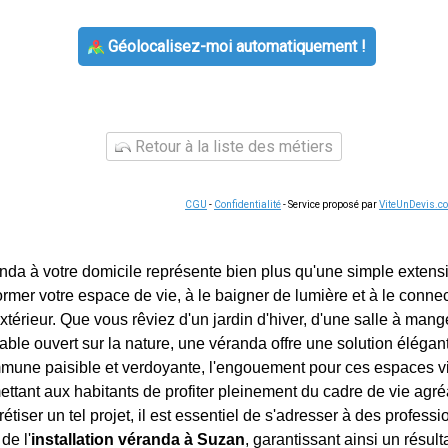
Géolocalisez-moi automatiquement !
Retour à la liste des métiers
CGU
-
Confidentialité
- Service proposé par
ViteUnDevis.c
anda à votre domicile représente bien plus qu'une simple extensi
former votre espace de vie, à le baigner de lumière et à le conn
xtérieur. Que vous rêviez d'un jardin d'hiver, d'une salle à man
able ouvert sur la nature, une véranda offre une solution élégant
mune paisible et verdoyante, l'engouement pour ces espaces vi
ttant aux habitants de profiter pleinement du cadre de vie agréa
étiser un tel projet, il est essentiel de s'adresser à des professi
 de l'
installation véranda à Suzan
, garantissant ainsi un résult