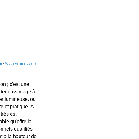
om
-
Vous êtes un artisan ?
on ; c'est une
ecter davantage à
ger lumineuse, ou
e et pratique. À
trés est
ble qu'offre la
onnels qualifiés
at à la hauteur de