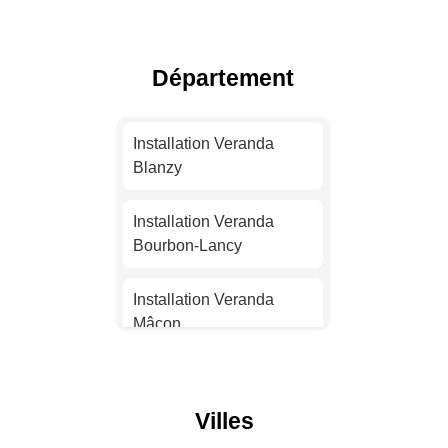
Installation Veranda
Toulouse
Département
Installation Veranda Nice
Installation Veranda
Installation Veranda
Nantes
Blanzy
Installation Veranda
Installation Veranda
Strasbourg
Bourbon-Lancy
Installation Veranda
Installation Veranda
Montpellier
Mâcon
Installation Veranda
Installation Veranda
Bordeaux
Paray-le-Monial
Villes