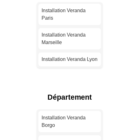
Installation Veranda
Paris
Installation Veranda
Marseille
Installation Veranda Lyon
Installation Veranda
Toulouse
Département
Installation Veranda Nice
Installation Veranda
Installation Veranda
Nantes
Borgo