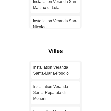
Installation Veranda
Installation Veranda San-
Strasbourg
Martino-di-Lota
Installation Veranda
Installation Veranda San-
Montpellier
Nicolao
Installation Veranda
Installation Veranda
Bordeaux
Prunelli-di-Fiumorbo
Villes
Installation Veranda Lille
Installation Veranda L'Île-
Rousse
Installation Veranda
Installation Veranda
Santa-Maria-Poggio
Rennes
Installation Veranda
Furiani
Installation Veranda
Installation Veranda
Santa-Reparata-di-
Reims
Installation Veranda
Moriani
Ventiseri