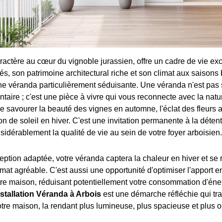
aractère au cœur du vignoble jurassien, offre un cadre de vie ex
s, son patrimoine architectural riche et son climat aux saison
une véranda particulièrement séduisante. Une véranda n'est pas
aire ; c'est une pièce à vivre qui vous reconnecte avec la natu
e savourer la beauté des vignes en automne, l'éclat des fleurs 
on de soleil en hiver. C'est une invitation permanente à la détent
idérablement la qualité de vie au sein de votre foyer arboisien.
ption adaptée, votre véranda captera la chaleur en hiver et se 
mat agréable. C'est aussi une opportunité d'optimiser l'apport e
tre maison, réduisant potentiellement votre consommation d'éne
nstallation Véranda à Arbois
est une démarche réfléchie qui tr
otre maison, la rendant plus lumineuse, plus spacieuse et plus o