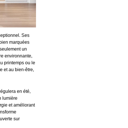
ceptionnel. Ses
s bien marquées
 seulement un
re environnante,
au printemps ou le
e et au bien-être,
régulera en été,
n lumière
rgie et améliorant
ansforme
uverte sur