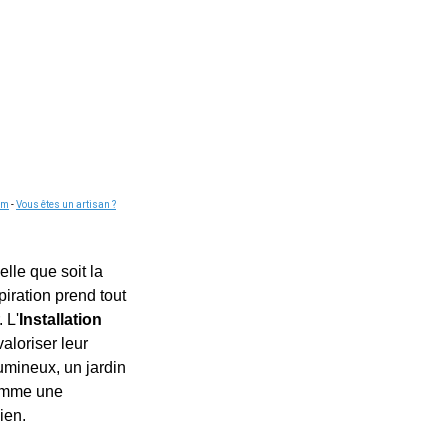
om
-
Vous êtes un artisan ?
elle que soit la
iration prend tout
 L'
Installation
aloriser leur
lumineux, un jardin
comme une
ien.