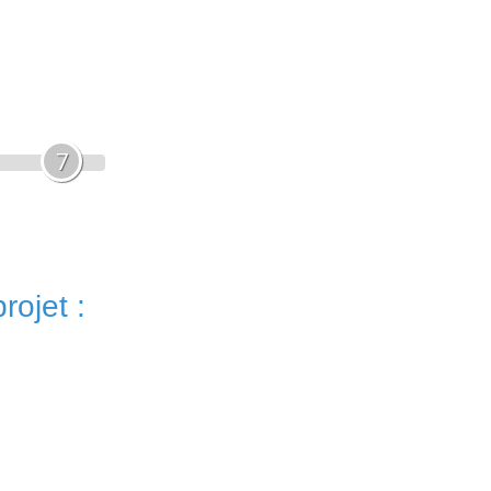
7
rojet :